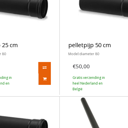
p 25 cm
pelletpijp 50 cm
r 80
Model:diameter 80
€50,00
nding in
Gratis verzending in
and en
heel Nederland en
België