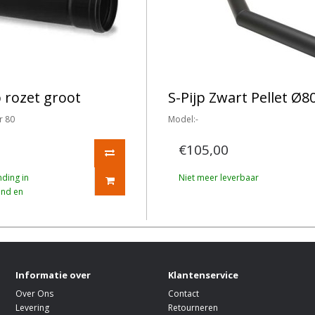
p rozet groot
S-Pijp Zwart Pellet Ø
r 80
Model:-
€105,00
nding in
Niet meer leverbaar
and en
Informatie over
Klantenservice
Over Ons
Contact
Levering
Retourneren