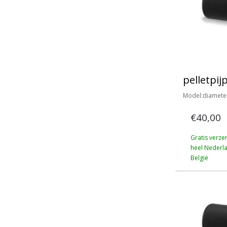
pelletpij
Model:diamete
€40,00
Gratis verze
heel Nederl
België