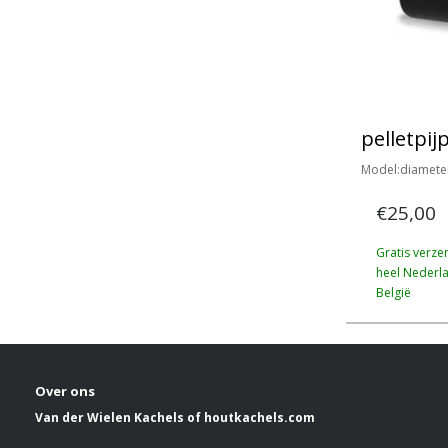
pelletpij
Model:diamete
€25,00
Gratis verze
heel Nederl
België
Over ons
Van der Wielen Kachels of houtkachels.com