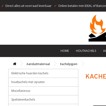
✔
Direct alles uit voorraad leverbaar
✔
Online betalen met iDEAL of Bancon
HOME
HOUTKACHELS
A
Aansluitmateriaal
Kachelpijpen
Elektrische haarden kachels
KACHE
houtkachels met zijruiten
Miscellaneous
Speksteenkachels