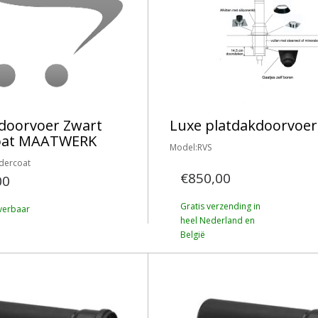
doorvoer Zwart
Luxe platdakdoorvoer
oat MAATWERK
Model:RVS
dercoat
€850,00
00
Gratis verzending in
verbaar
heel Nederland en
België