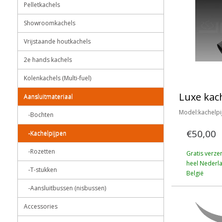
Pelletkachels
Showroomkachels
Vrijstaande houtkachels
2e hands kachels
Kolenkachels (Multi-fuel)
Luxe kac
Aansluitmateriaal
Model:kachelpi
-Bochten
€50,00
-Kachelpijpen
-Rozetten
Gratis verze
heel Nederl
-T-stukken
België
-Aansluitbussen (nisbussen)
Accessories