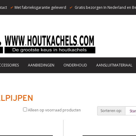
tact
✔
Met fabrieksgarantie geleverd
✔
Gratis bezorgen In Nederland en Be
CCESSOIRES
AANBIEDINGEN
ONDERHOUD
AANSLUITMATERIAAL
LPIJPEN
Alleen op voorraad producten
Sorteren op: