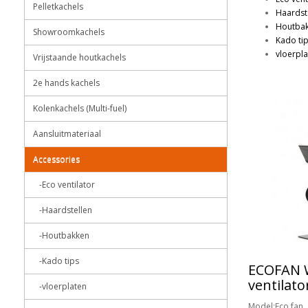
Pelletkachels
Haardst
Houtba
Showroomkachels
Kado ti
vloerpl
Vrijstaande houtkachels
2e hands kachels
Kolenkachels (Multi-fuel)
Aansluitmateriaal
Accessories
-Eco ventilator
-Haardstellen
-Houtbakken
-Kado tips
ECOFAN 
ventilato
-vloerplaten
Model:Eco fan