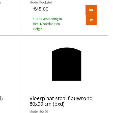
n
Model:Pookstel
€45,00
Gratis verzending in
heel Nederland en
België
l)
Vloerplaat staal flauwrond
80x99 cm (bxd)
Model:80x99