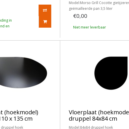
Model:Morso Grill Cocotte gietijzere
geëmailleerde pan 3,5 liter
€0,00
nding in
and en
Niet meer leverbaar
at (hoekmodel)
Vloerplaat (hoekmode
110 x 135 cm
druppel 84x84 cm
 druppel hoek
Model:84x84 druppel hoek