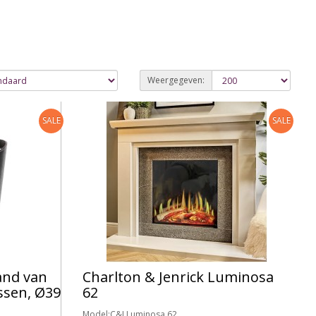
Weergegeven:
SALE
SALE
and van
Charlton & Jenrick Luminosa
essen, Ø39
62
Model:C&J Luminosa 62