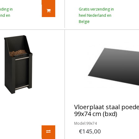
nding in
Gratis verzending in
and en
heel Nederland en
België
Vloerplaat staal poed
99x74 cm (bxd)
Model:99x74
€145,00