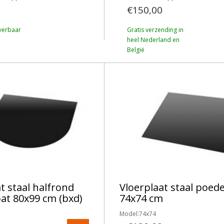
€150,00
verbaar
Gratis verzending in
heel Nederland en
België
t staal halfrond
Vloerplaat staal poed
at 80x99 cm (bxd)
74x74 cm
Model:74x74