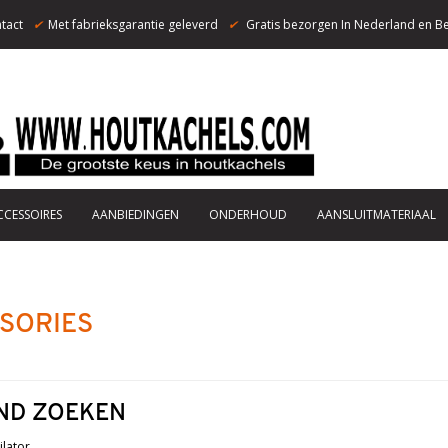
tact
✔
Met fabrieksgarantie geleverd
✔
Gratis bezorgen In Nederland en Be
CCESSOIRES
AANBIEDINGEN
ONDERHOUD
AANSLUITMATERIAAL
SORIES
ND ZOEKEN
ilator