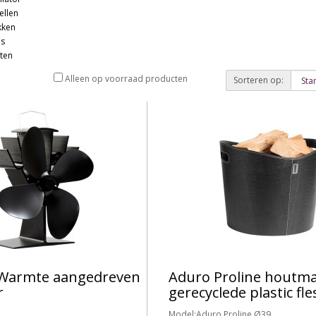
ellen
kken
ps
aten
Alleen op voorraad producten
Sorteren op:
Warmte aangedreven
Aduro Proline houtm
r
gerecyclede plastic fl
Model:Aduro Proline Ø39