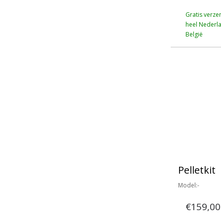
Gratis verze
heel Nederl
België
Pelletkit
Model:-
€159,00