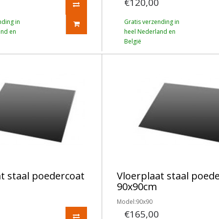
€120,00
nding in
Gratis verzending in
and en
heel Nederland en
België
t staal poedercoat
Vloerplaat staal poed
90x90cm
Model:90x90
€165,00