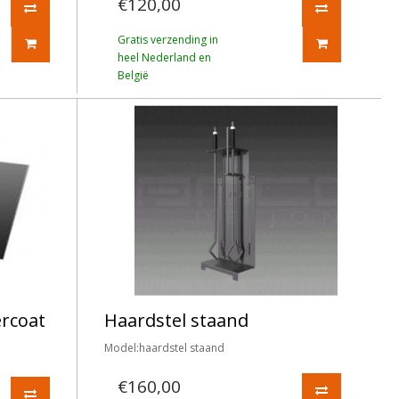
€120,00
Gratis verzending in
heel Nederland en
België
ercoat
Haardstel staand
Model:haardstel staand
€160,00