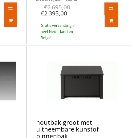
€2.695,00
€2.395,00
Gratis verzending in
heel Nederland en
België
t
houtbak groot met
uitneembare kunstof
binnenbak