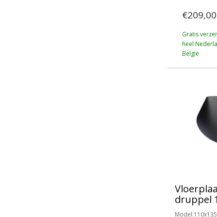
€209,00
Gratis verze
heel Nederl
België
Vloerpla
druppel 
Model:110x135