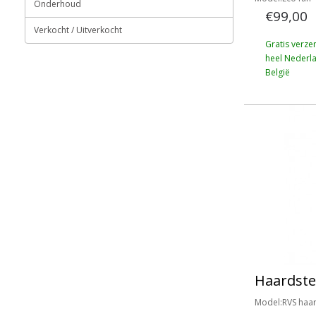
Onderhoud
€99,00
Verkocht / Uitverkocht
Gratis verze
heel Nederl
België
Haardste
Model:RVS haar