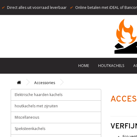
✔
Direct alles uit voorraad leverbaar
✔
Online betalen met iDEAL of Bancon
HOME
HOUTKACHELS
A
Accessories
Elektrische haarden kachels
ACCES
houtkachels met zijruiten
Miscellaneous
VERFIJ
Speksteenkachels
Eco vent