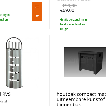
€99,00
€69,00
nding in
and en
Gratis verzending in
heel Nederland en
België
l RVS
houtbak compact me
uitneembare kunstof
dstel
binnenbak