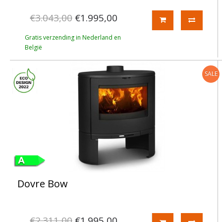
€3.043,00
€1.995,00
Gratis verzending in Nederland en
België
SALE
Dovre Bow
€2.311,00
€1.995,00