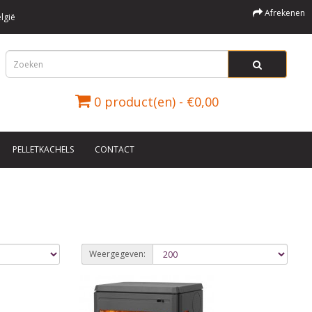
Afrekenen
lgië
0 product(en) - €0,00
PELLETKACHELS
CONTACT
Weergegeven: