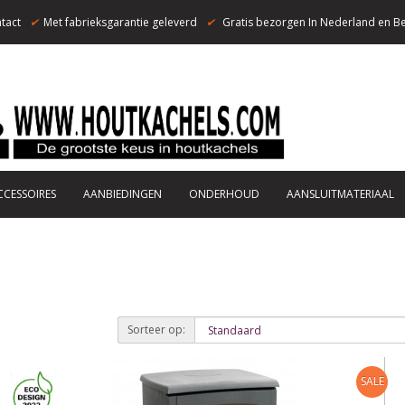
tact
✔
Met fabrieksgarantie geleverd
✔
Gratis bezorgen In Nederland en Be
CCESSOIRES
AANBIEDINGEN
ONDERHOUD
AANSLUITMATERIAAL
Sorteer op:
SALE