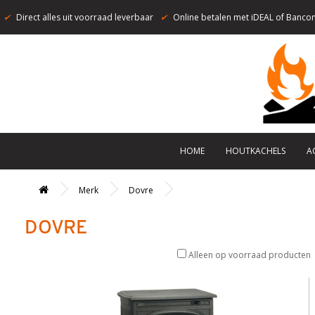
✔
Direct alles uit voorraad leverbaar
✔
Online betalen met iDEAL of Bancon
HOME
HOUTKACHELS
A
Merk
Dovre
DOVRE
Alleen op voorraad producten