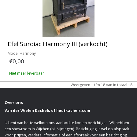
Efel Surdiac Harmony III (verkocht)
Model:Harmony III
€0,00
Niet meer leverbaar
Weergeven 1 t/m 18 van in totaal 18
Over ons
Van der Wielen Kachels of houtkachels.com
U bent van harte welkom ons aanbod te komen bezichtigen. Wij hebben
een showroom in Wijchen (bij Nijmegen). Bezichtiging is wel op afspraak.
Voor prijzen, verdere informatie of een afspraak voor een bezichtiging.