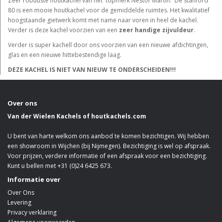
Zeer robuuste houtkachel van het topmerk Nestor Martin. De stanford
80 is een mooie houtkachel voor de gemiddelde ruimtes. Het kwalitatief
hoogstaande gietwerk komt met name naar voren in heel de kachel.
Verder is deze kachel voorzien van een
zeer handige zijvuldeur
.
Verder is super kachell door ons voorzien van een nieuwe afdichtingen,
glas en een nieuwe hittebestendige laag.
DEZE KACHEL IS NIET VAN NIEUW TE ONDERSCHEIDEN!!!
Over ons
Van der Wielen Kachels of houtkachels.com
U bent van harte welkom ons aanbod te komen bezichtigen. Wij hebben
een showroom in Wijchen (bij Nijmegen). Bezichtiging is wel op afspraak.
Voor prijzen, verdere informatie of een afspraak voor een bezichtiging.
Kunt u bellen met +31 (0)24 6425 673.
Informatie over
Over Ons
Levering
Privacy verklaring