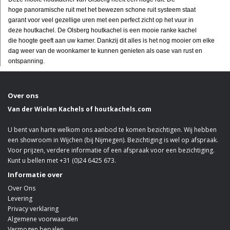
hoge panoramische ruit met het bewezen schone ruit systeem staat
garant voor veel gezellige uren met een perfect zicht op het vuur in
deze houtkachel. De Olsberg houtkachel is een mooie ranke kachel
die hoogte geeft aan uw kamer. Dankzij dit alles is het nog mooier om elke
dag weer van de woonkamer te kunnen genieten als oase van rust en
ontspanning.
Over ons
Van der Wielen Kachels of houtkachels.com
U bent van harte welkom ons aanbod te komen bezichtigen. Wij hebben
een showroom in Wijchen (bij Nijmegen). Bezichtiging is wel op afspraak.
Voor prijzen, verdere informatie of een afspraak voor een bezichtiging.
Kunt u bellen met +31 (0)24 6425 673.
Informatie over
Over Ons
Levering
Privacy verklaring
Algemene voorwaarden
Vermogen bepalen