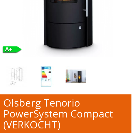
Olsberg Tenorio
PowerSystem Compact
(VERKOCHT)