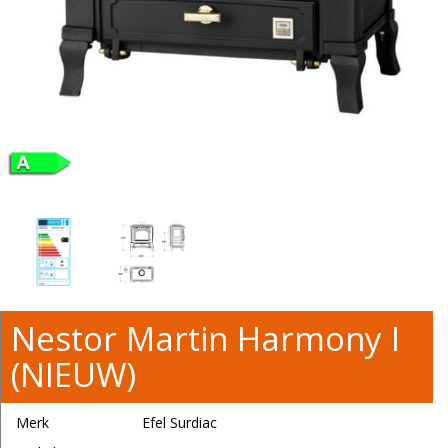
Nestor Martin Harmony I
(NIEUW)
Merk
Efel Surdiac