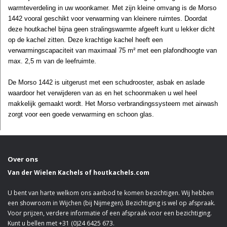
warmteverdeling in uw woonkamer. Met zijn kleine omvang is de Morso
1442 vooral geschikt voor verwarming van kleinere ruimtes. Doordat
deze houtkachel bijna geen stralingswarmte afgeeft kunt u lekker dicht
op de kachel zitten. Deze krachtige kachel heeft een
verwarmingscapaciteit van maximaal 75 m² met een plafondhoogte van
max. 2,5 m van de leefruimte.
De Morso 1442 is uitgerust met een schudrooster, asbak en aslade
waardoor het verwijderen van as en het schoonmaken u wel heel
makkelijk gemaakt wordt. Het Morso verbrandingssysteem met airwash
zorgt voor een goede verwarming en schoon glas.
Over ons
Van der Wielen Kachels of houtkachels.com
U bent van harte welkom ons aanbod te komen bezichtigen. Wij hebben
een showroom in Wijchen (bij Nijmegen). Bezichtiging is wel op afspraak.
Voor prijzen, verdere informatie of een afspraak voor een bezichtiging.
Kunt u bellen met +31 (0)24 6425 673.