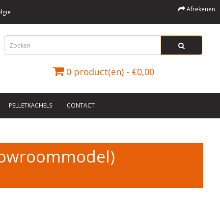
Afrekenen
lgië
0 product(en) - €0,00
PELLETKACHELS
CONTACT
showroommodel)