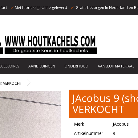
tact
✔
Met fabrieksgarantie geleverd
✔
Gratis bezorgen In Nederland en Be
CCESSOIRES
AANBIEDINGEN
ONDERHOUD
AANSLUITMATERIAAL
l) VERKOCHT
JAcobus 9 (
VERKOCHT
Merk
JAcobus
Artikelnummer
9