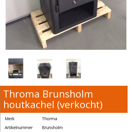
Throma Brunsholm
houtkachel (verkocht)
Merk
Thorma
Artikelnummer
Brunsholm