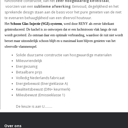
functionele constructie, van het
zeer hoogwaardig ketelstaal
,
voorzien van een
sublieme afwerking
. Eenvoud, degelijkheid en het
sprekende design staan aan de basis voor het pure genieten van de niet
te evenaren behaaglijkheid van een sfeervol houtvuur.
Het
Schoon Glas Injectie (SGI)-systeem
,
werd door RENY als eerste fabrikant
geïntroduceerd. De kachel is zo ontworpen dat er een luchtstroom vlak langs de ruit
wordt gecreëerd. Zo ontstaat daar een optimale verbranding, waardoor de ruit niet wordt
beroet maar uitzonderlijk schoon blijft en u maximaal kunt blijven genieten van het
sfeervolle vlammenspel.
Solide duurzame constructie van hoogwaardige materialen
Milieuvriendelijk
Energiezuinig
Betaalbare prijs
Volledig Nederlands fabricaat
Energiebewust (Energieklasse A)
Kwaliteitsbewust (DIN+ keurmerk)
Milieubewust (Emissieklasse 1)
De keuze is aan U………
Over ons