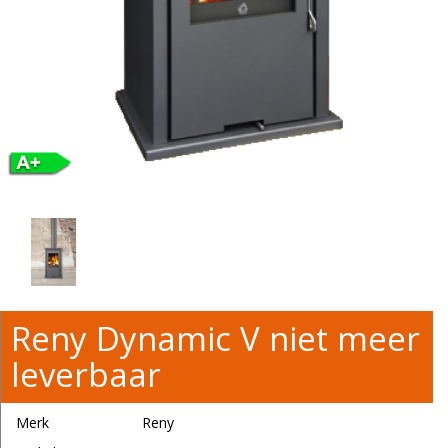
Reny Dynamic V niet meer
leverbaar
Merk
Reny