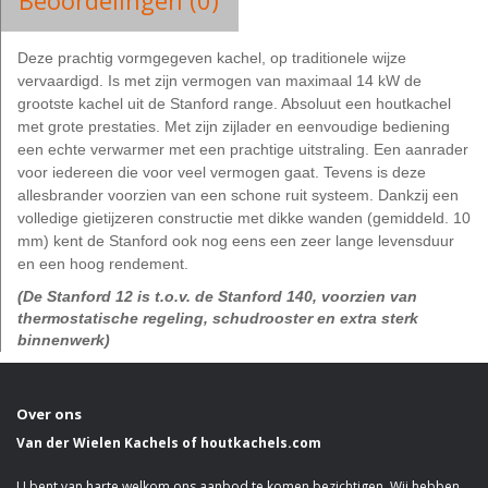
Beoordelingen (0)
Deze prachtig vormgegeven kachel, op traditionele wijze
vervaardigd. Is met zijn vermogen van maximaal 14 kW de
grootste kachel uit de Stanford range. Absoluut een houtkachel
met grote prestaties. Met zijn zijlader en eenvoudige bediening
een echte verwarmer met een prachtige uitstraling. Een aanrader
voor iedereen die voor veel vermogen gaat. Tevens is deze
allesbrander voorzien van een schone ruit systeem. Dankzij een
volledige gietijzeren constructie met dikke wanden (gemiddeld. 10
mm) kent de Stanford ook nog eens een zeer lange levensduur
en een hoog rendement.
(De Stanford 12 is t.o.v. de Stanford 140, voorzien van
thermostatische regeling, schudrooster en extra sterk
binnenwerk)
Over ons
Van der Wielen Kachels of houtkachels.com
U bent van harte welkom ons aanbod te komen bezichtigen. Wij hebben