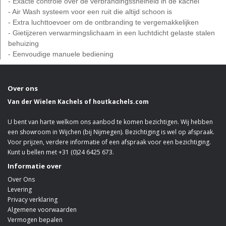
- Exacte controle over de verbrandingssnelheid in de kachel
- Air Wash systeem voor een ruit die altijd schoon is
- Extra luchttoevoer om de ontbranding te vergemakkelijken
- Gietijzeren verwarmingslichaam in een luchtdicht gelaste stalen
behuizing
- Eenvoudige manuele bediening
Over ons
Van der Wielen Kachels of houtkachels.com
U bent van harte welkom ons aanbod te komen bezichtigen. Wij hebben
een showroom in Wijchen (bij Nijmegen). Bezichtiging is wel op afspraak.
Voor prijzen, verdere informatie of een afspraak voor een bezichtiging.
Kunt u bellen met +31 (0)24 6425 673.
Informatie over
Over Ons
Levering
Privacy verklaring
Algemene voorwaarden
Vermogen bepalen