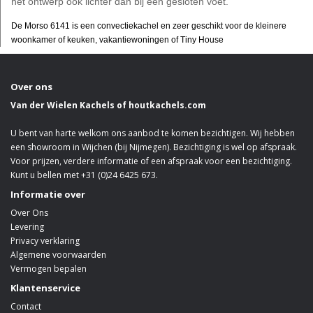
het ontwerp ook lichter dan bij een gesloten voet.
De Morso 6141 is een convectiekachel en zeer geschikt voor de kleinere
woonkamer of keuken, vakantiewoningen of Tiny House
Over ons
Van der Wielen Kachels of houtkachels.com
U bent van harte welkom ons aanbod te komen bezichtigen. Wij hebben
een showroom in Wijchen (bij Nijmegen). Bezichtiging is wel op afspraak.
Voor prijzen, verdere informatie of een afspraak voor een bezichtiging.
Kunt u bellen met +31 (0)24 6425 673.
Informatie over
Over Ons
Levering
Privacy verklaring
Algemene voorwaarden
Vermogen bepalen
Klantenservice
Contact