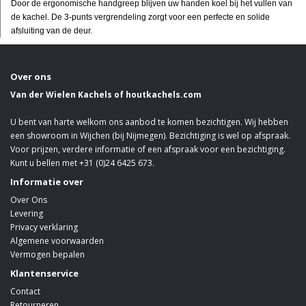
Door de ergonomische handgreep blijven uw handen koel bij het vullen van
de kachel. De 3-punts vergrendeling zorgt voor een perfecte en solide
afsluiting van de deur.
Over ons
Van der Wielen Kachels of houtkachels.com
U bent van harte welkom ons aanbod te komen bezichtigen. Wij hebben
een showroom in Wijchen (bij Nijmegen). Bezichtiging is wel op afspraak.
Voor prijzen, verdere informatie of een afspraak voor een bezichtiging.
Kunt u bellen met +31 (0)24 6425 673.
Informatie over
Over Ons
Levering
Privacy verklaring
Algemene voorwaarden
Vermogen bepalen
Klantenservice
Contact
Retourneren