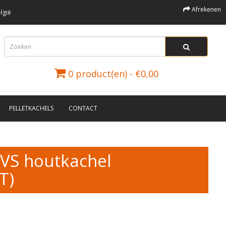
Afrekenen
lgië
0 product(en) - €0,00
PELLETKACHELS
CONTACT
VS houtkachel
T)