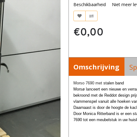
Beschikbaarheid
Niet meer le
€0,00
Omschrijving
Sp
Morso 7690 met
stalen
band
Morsø lanceert een nieuwe en verras
bekroond
met de Reddot design prij
vlammenspel vanuit alle
hoeken van
Daarnaast is door de hoogte de
kac
Door Monica Ritterband is er een st
7690 tot een meubelstuk in uw hui