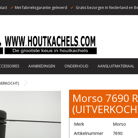
tact
✔
Met fabrieksgarantie geleverd
✔
Gratis bezorgen In Nederland en Be
CCESSOIRES
AANBIEDINGEN
ONDERHOUD
AANSLUITMATERIAAL
TVERKOCHT)
Morso 7690 R
(UITVERKOCH
Merk
Morso
Artikelnummer
7690