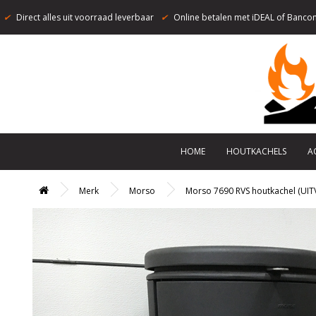
✔
Direct alles uit voorraad leverbaar
✔
Online betalen met iDEAL of Bancon
HOME
HOUTKACHELS
A
Merk
Morso
Morso 7690 RVS houtkachel (UI