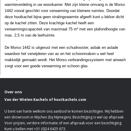
warmteverdeling in uw woonkamer. Met zijn kleine omvang is de Morso
1442 vooral geschikt voor verwarming van kleinere ruimtes. Doordat
deze houtkachel bijna geen stralingswarmte afgeeft kunt u lekker dicht
op de kachel zitten. Deze krachtige kachel heeft een
verwarmingscapaciteit van maximaal 75 m² met een plafondhoogte van
max. 2,5 m van de leefruimte.
De Morso 1442 is uitgerust met een schudrooster, asbak en aslade
waardoor het verwijderen van as en het schoonmaken u wel heel
makkelijk gemaakt wordt. Het Morso verbrandingssysteem met airwash
zorgt voor een goede verwarming en schoon glas.
Over ons
Van der Wielen Kachels of houtkachels.com
U bent van harte welkom ons aanbod te komen bezichtigen. Wij hebben
een showroom in Wijchen (bij Nijmegen). Bezichtiging is wel op afspraak.
Voor prijzen, verdere informatie of een afspraak voor een bezichtiging.
Kunt u bellen met +31 (0)24 6425 673.