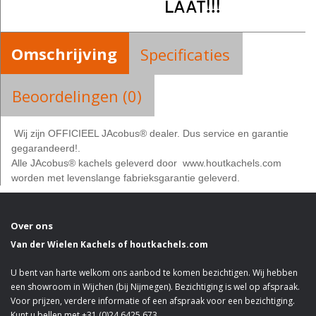
LAAT!!!
Omschrijving
Specificaties
Beoordelingen (0)
Wij zijn OFFICIEEL JAcobus® dealer. Dus service en garantie
gegarandeerd!.
Alle JAcobus® kachels geleverd door www.houtkachels.com
worden met levenslange fabrieksgarantie geleverd.
Over ons
Van der Wielen Kachels of houtkachels.com
U bent van harte welkom ons aanbod te komen bezichtigen. Wij hebben
een showroom in Wijchen (bij Nijmegen). Bezichtiging is wel op afspraak.
Voor prijzen, verdere informatie of een afspraak voor een bezichtiging.
Kunt u bellen met +31 (0)24 6425 673.