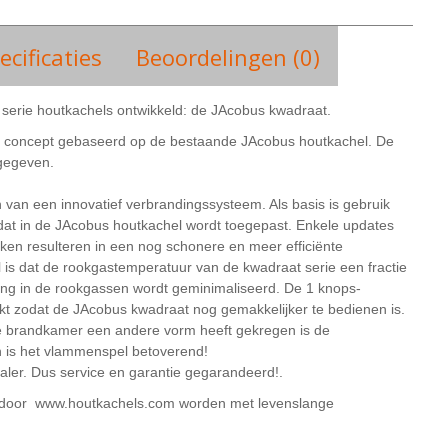
ecificaties
Beoordelingen (0)
serie houtkachels ontwikkeld: de JAcobus kwadraat.
et concept gebaseerd op de bestaande JAcobus houtkachel. De
mgegeven.
van een innovatief verbrandingssysteem. Als basis is gebruik
at in de JAcobus houtkachel wordt toegepast. Enkele updates
ken resulteren in een nog schonere en meer efficiënte
 is dat de rookgastemperatuur van de kwadraat serie een fractie
ng in de rookgassen wordt geminimaliseerd. De 1 knops-
t zodat de JAcobus kwadraat nog gemakkelijker te bedienen is.
e brandkamer een andere vorm heeft gekregen is de
 is het vlammenspel betoverend!
ler. Dus service en garantie gegarandeerd!.
d door www.houtkachels.com worden met levenslange