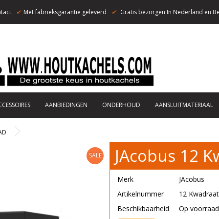
tact
✔
Met fabrieksgarantie geleverd
✔
Gratis bezorgen In Nederland en Be
CCESSOIRES
AANBIEDINGEN
ONDERHOUD
AANSLUITMATERIAAL
AD
JAcobus 12 
SALE
Merk
JAcobus
Artikelnummer
12 Kwadraat
Beschikbaarheid
Op voorraad