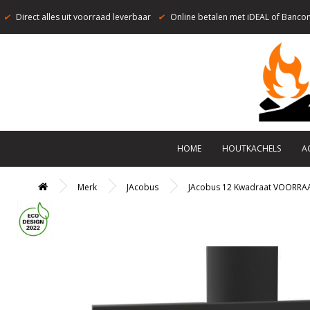
✔
Direct alles uit voorraad leverbaar
✔
Online betalen met iDEAL of Bancon
HOME
HOUTKACHELS
A
Merk
JAcobus
JAcobus 12 Kwadraat VOORRA