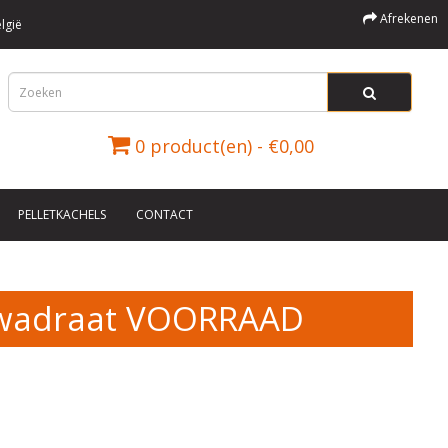
Afrekenen
lgië
0 product(en) - €0,00
PELLETKACHELS
CONTACT
Kwadraat VOORRAAD