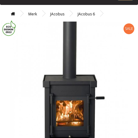
Merk
JAcobus
JAcobus 6
SALE