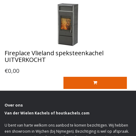
Fireplace Vlieland speksteenkachel
UITVERKOCHT
€0,00
Over ons
Van der Wielen Kachels of houtkachels.com
U bent van harte welkom ons aanbod te komen bezichtigen. Wij hebben
een showroom in Wijchen (bij Nijmegen). Bezichtiging is wel op afspraak.