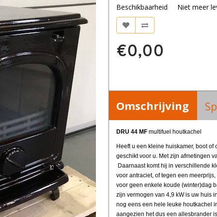
Beschikbaarheid
Niet meer le
€0,00
Omschrijving
Sp
DRU 44 MF
multifuel houtkachel
Heeft u een kleine huiskamer, boot of 
geschikt voor u. Met zijn afmetingen van
Daarnaast
komt hij in verschillende k
voor
antraciet, of tegen een meerprijs,
voor
geen enkele koude (winter)dag b
zijn vermogen van 4,9 kW is uw huis i
nog eens een hele leuke houtkachel i
aangezien het dus een allesbrander is.