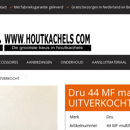
tact
✔
Met fabrieksgarantie geleverd
✔
Gratis bezorgen In Nederland en Be
CCESSOIRES
AANBIEDINGEN
ONDERHOUD
AANSLUITMATERIAAL
UITVERKOCHT
Dru 44 MF maj
UITVERKOCH
Merk
Dru
Artikelnummer
44 MF multif