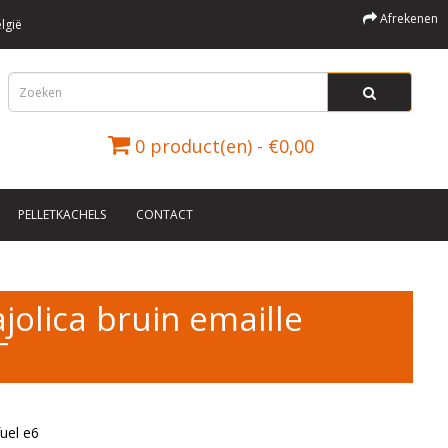
Afrekenen
lgië
0 product(en) - €0,00
PELLETKACHELS
CONTACT
olica bruin emaille
T
uel e6