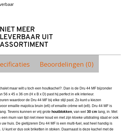
verbaar
NIET MEER
LEVERBAAR UIT
ASSORTIMENT
ecificaties
Beoordelingen (0)
chalet maar wilt u toch een houtkachel?. Dan is de Dru 44 MF bijzonder
 56 x 45 x 36 cm (H x B x D) past hij perfect in elk interieur.
leuren waardoor de Dru 44 MF bij elke stijl past. Zo kunt u kiezen
 voor emaille majolica bruin (e6) of emaille crème wit (e8). Dru 44 MF is
ang. Tevens kunnen er vrij grote
houtblokken
, van wel
30 cm
lang, in. Met
n een mum van tijd niet
meer koud en met zijn kloeke uitstraling staat er ook
n uw huis. De
gietijzeren Dru 44 MF is een multi-fuel, wat heel handig is
 U kunt er dus ook briketten in stoken. Daarnaast is deze kachel met de