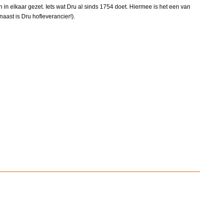
in elkaar gezet. Iets wat Dru al sinds 1754
doet. Hiermee is het een van
aast is Dru hofleverancier!).