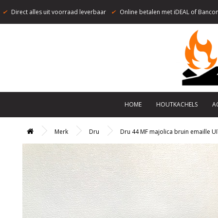
✔
Direct alles uit voorraad leverbaar
✔
Online betalen met iDEAL of Bancon
HOME
HOUTKACHELS
A
Merk
Dru
Dru 44 MF majolica bruin emaille 