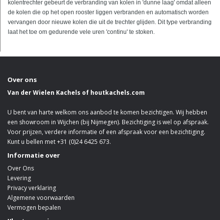
kolentrechter gebeurt de verbranding van kolen in 'dunne laag' omdat alleen
de kolen die op het open rooster liggen verbranden en automatisch worden
vervangen door nieuwe kolen die uit de trechter glijden. Dit type verbranding
laat het toe om gedurende vele uren 'continu' te stoken.
Over ons
Van der Wielen Kachels of houtkachels.com
U bent van harte welkom ons aanbod te komen bezichtigen. Wij hebben
een showroom in Wijchen (bij Nijmegen). Bezichtiging is wel op afspraak.
Voor prijzen, verdere informatie of een afspraak voor een bezichtiging.
Kunt u bellen met +31 (0)24 6425 673.
Informatie over
Over Ons
Levering
Privacy verklaring
Algemene voorwaarden
Vermogen bepalen