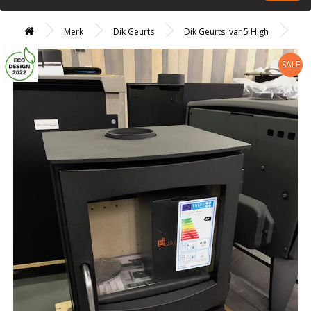
Merk
Dik Geurts
Dik Geurts Ivar 5 High
SALE