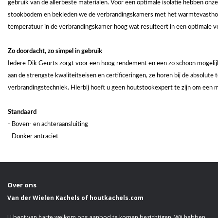
gebruik van de allerbeste materialen. Voor een optimale isolatie hebben onz
stookbodem en bekleden we de verbrandingskamers met het warmtevasthoude
temperatuur in de verbrandingskamer hoog wat resulteert in een optimale v
Zo doordacht, zo simpel in gebruik
Iedere Dik Geurts zorgt voor een hoog rendement en een zo schoon mogelij
aan de strengste kwaliteitseisen en certificeringen, ze horen bij de absolute 
verbrandingstechniek. Hierbij hoeft u geen houtstookexpert te zijn om een 
Standaard
- Boven- en achteraansluiting
- Donker antraciet
Over ons
Van der Wielen Kachels of houtkachels.com
U bent van harte welkom ons aanbod te komen bezichtigen. Wij hebben