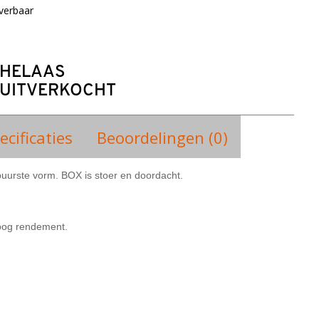
verbaar
HELAAS
UITVERKOCHT
ecificaties
Beoordelingen (0)
puurste vorm. BOX is stoer en doordacht.
hoog rendement.