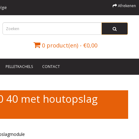
Afrekenen
lgië
0 product(en) - €0,00
PELLETKACHELS
CONTACT
0 40 met houtopslag
pslagmodule