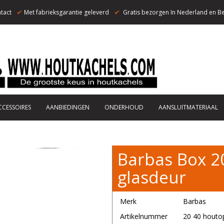
tact
✔
Met fabrieksgarantie geleverd
✔
Gratis bezorgen In Nederland en Be
CCESSOIRES
AANBIEDINGEN
ONDERHOUD
AANSLUITMATERIAAL
Barbas Box 2
glasdeur
Merk
Barbas
Artikelnummer
20 40 houto