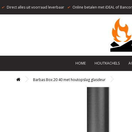
✔
Direct alles uit voorraad leverbaar
✔
Online betalen met iDEAL of Bancon
HOME
HOUTKACHELS
A
Barbas Box 20 40 met houtopslag glasdeur