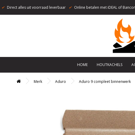
✔
Direct alles uit voorraad leverbaar
✔
Online betalen met iDEAL of Bancon
HOME
HOUTKACHELS
A
Merk
Aduro
Aduro 9 compleet binnenwerk