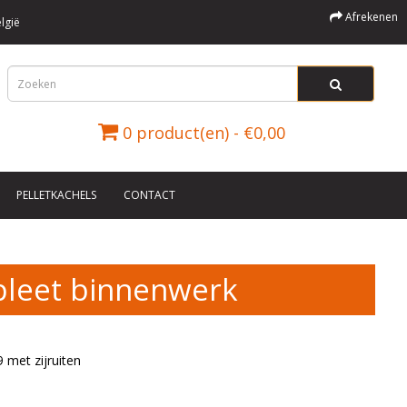
Afrekenen
lgië
0 product(en) - €0,00
PELLETKACHELS
CONTACT
leet binnenwerk
 met zijruiten