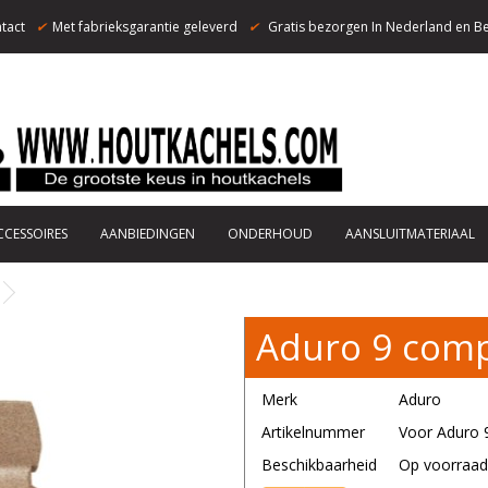
tact
✔
Met fabrieksgarantie geleverd
✔
Gratis bezorgen In Nederland en Be
CCESSOIRES
AANBIEDINGEN
ONDERHOUD
AANSLUITMATERIAAL
Aduro 9 comp
Merk
Aduro
Artikelnummer
Voor Aduro 9
Beschikbaarheid
Op voorraad