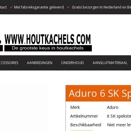
tact
✔
Met fabrieksgarantie geleverd
✔
Gratis bezorgen In Nederland en Be
CCESSOIRES
AANBIEDINGEN
ONDERHOUD
AANSLUITMATERIAAL
Aduro 6 SK S
Merk
Aduro
Artikelnummer
6 SK spekst
Beschikbaarheid
Niet meer le