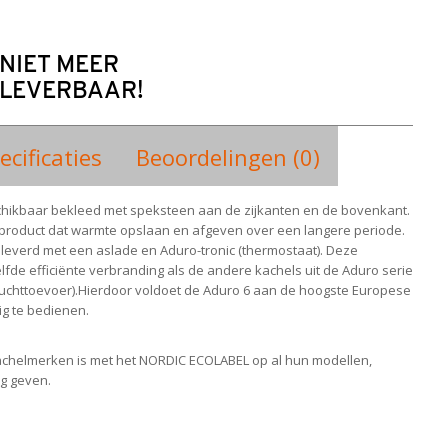
NIET MEER
LEVERBAAR!
ecificaties
Beoordelingen (0)
chikbaar bekleed met speksteen aan de zijkanten en de bovenkant.
k product dat warmte opslaan en afgeven over een langere periode.
leverd met een aslade en Aduro-tronic (thermostaat). Deze
lfde efficiënte verbranding als de andere kachels uit de Aduro serie
e luchttoevoer).Hierdoor voldoet de Aduro 6 aan de hoogste Europese
ig te bedienen.
achelmerken is met het NORDIC ECOLABEL op al hun modellen,
ng geven.