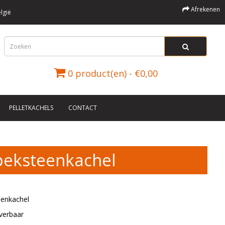
Afrekenen
lgië
0 product(en) - €0,00
PELLETKACHELS
CONTACT
peksteenkachel
eenkachel
verbaar