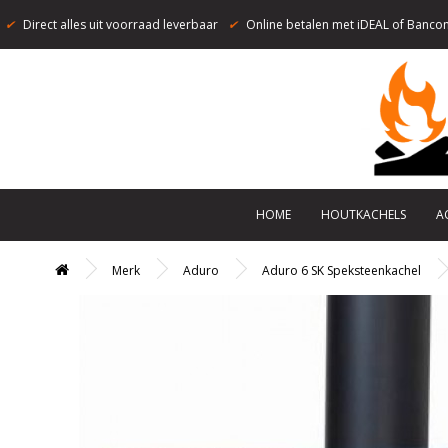
✔
Direct alles uit voorraad leverbaar
✔
Online betalen met iDEAL of Bancon
HOME
HOUTKACHELS
A
Merk
Aduro
Aduro 6 SK Speksteenkachel