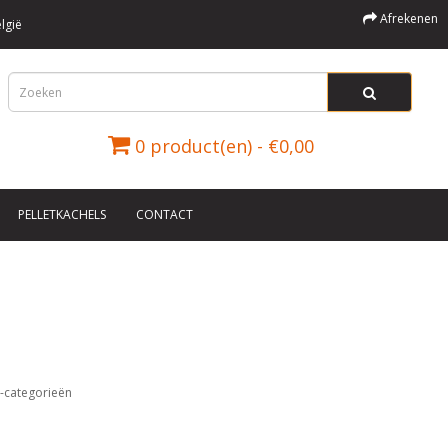
Afrekenen
lgië
0 product(en) - €0,00
PELLETKACHELS
CONTACT
-categorieën