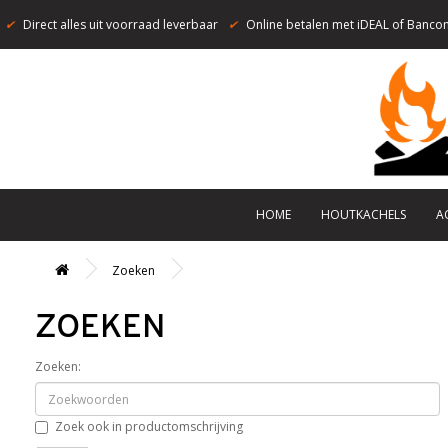
✔
Direct alles uit voorraad leverbaar
✔
Online betalen met iDEAL of Bancon
HOME
HOUTKACHELS
A
Zoeken
ZOEKEN
Zoeken:
Zoek ook in productomschrijving