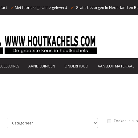
tact
✔
Met fabrieksgarantie geleverd
✔
Gratis bezorgen In Nederland en Be
CCESSOIRES
AANBIEDINGEN
ONDERHOUD
AANSLUITMATERIAAL
Zoeken in sub