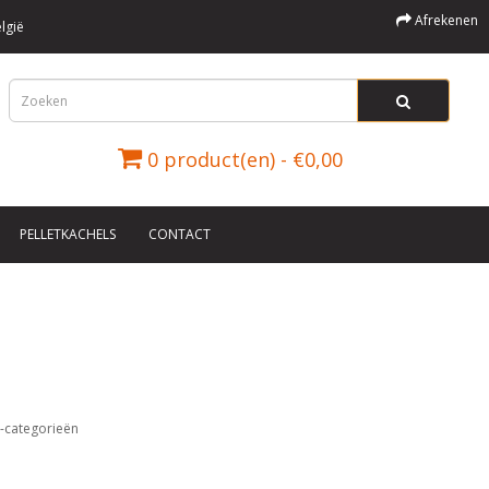
Afrekenen
lgië
0 product(en) - €0,00
PELLETKACHELS
CONTACT
-categorieën