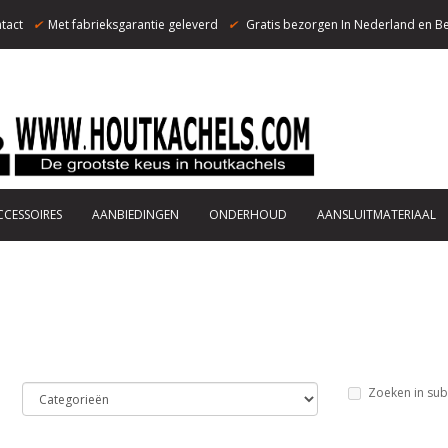
tact
✔
Met fabrieksgarantie geleverd
✔
Gratis bezorgen In Nederland en Be
CCESSOIRES
AANBIEDINGEN
ONDERHOUD
AANSLUITMATERIAAL
Zoeken in sub