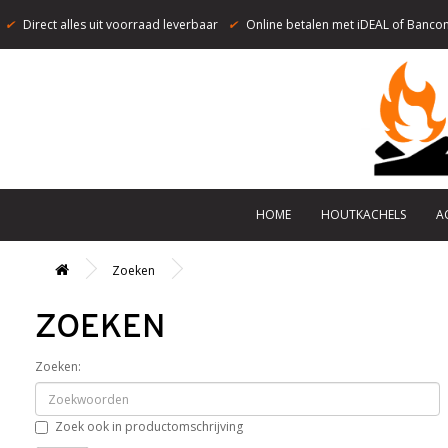
✔
Direct alles uit voorraad leverbaar
✔
Online betalen met iDEAL of Bancon
HOME
HOUTKACHELS
A
Zoeken
ZOEKEN
Zoeken:
Zoek ook in productomschrijving