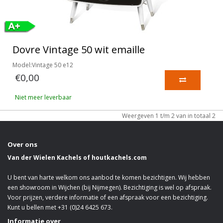
Dovre Vintage 50 wit emaille
Model:Vintage 50 e12
€0,00
Niet meer leverbaar
Weergeven 1 t/m 2 van in totaal 2
Over ons
Van der Wielen Kachels of houtkachels.com
U bent van harte welkom ons aanbod te komen bezichtigen. Wij hebben
een showroom in Wijchen (bij Nijmegen). Bezichtiging is wel op afspraak.
Voor prijzen, verdere informatie of een afspraak voor een bezichtiging.
Kunt u bellen met +31 (0)24 6425 673.
Informatie over