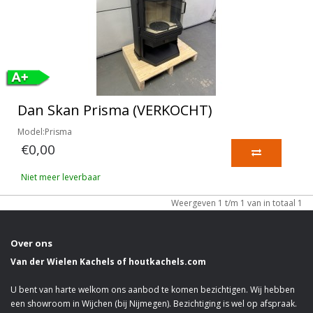
Dan Skan Prisma (VERKOCHT)
Model:Prisma
€0,00
Niet meer leverbaar
Weergeven 1 t/m 1 van in totaal 1
Over ons
Van der Wielen Kachels of houtkachels.com
U bent van harte welkom ons aanbod te komen bezichtigen. Wij hebben
een showroom in Wijchen (bij Nijmegen). Bezichtiging is wel op afspraak.