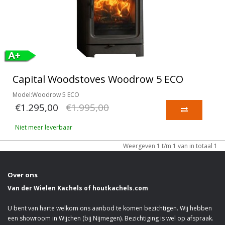
Capital Woodstoves Woodrow 5 ECO
Model:Woodrow 5 ECO
€1.295,00
€1.995,00
Niet meer leverbaar
Weergeven 1 t/m 1 van in totaal 1
Over ons
Van der Wielen Kachels of houtkachels.com
U bent van harte welkom ons aanbod te komen bezichtigen. Wij hebben
een showroom in Wijchen (bij Nijmegen). Bezichtiging is wel op afspraak.