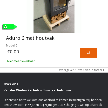
Aduro 6 met houtvak
Model:6
€0,00
Niet meer leverbaar
Weergeven 1 t/m 1 van in totaal 1
Over ons
Van der Wielen Kachels of houtkachels.com
U bent van harte welkom ons aanbod te komen bezichtigen. Wij hebben
een showroom in Wijchen (bij Nijmegen). Bezichtiging is wel op afspraak.