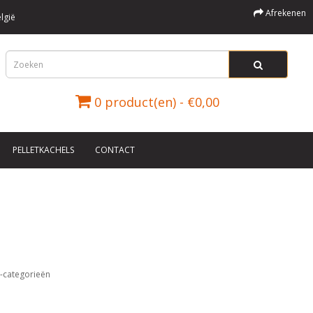
Afrekenen
lgië
0 product(en) - €0,00
PELLETKACHELS
CONTACT
-categorieën