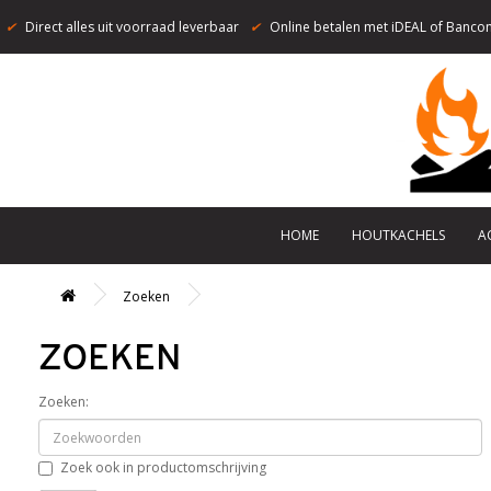
✔
Direct alles uit voorraad leverbaar
✔
Online betalen met iDEAL of Bancon
HOME
HOUTKACHELS
A
Zoeken
ZOEKEN
Zoeken:
Zoek ook in productomschrijving