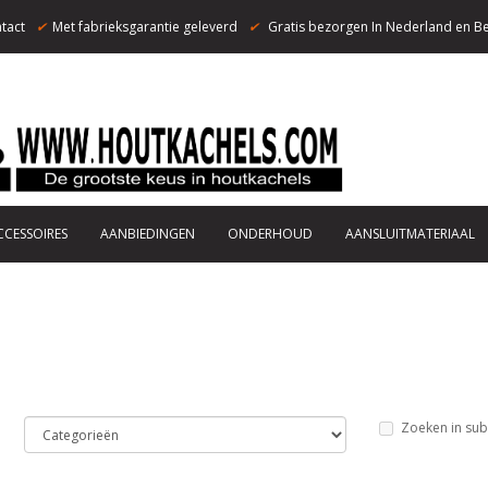
tact
✔
Met fabrieksgarantie geleverd
✔
Gratis bezorgen In Nederland en Be
CCESSOIRES
AANBIEDINGEN
ONDERHOUD
AANSLUITMATERIAAL
Zoeken in sub