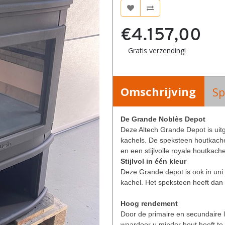
€4.157,00
Gratis verzending!
Omschrijving
Sp
De 
Grande 
Noblès Depot
Deze Altech Grande Depot is uit
kachels. De speksteen houtkache
en een stijlvolle royale houtkac
Stijlvol in één kleur
Deze Grande depot is ook in uni 
kachel. Het speksteen heeft dan d
Hoog rendement
Door de primaire en secundaire 
waardoor u minder hout hoeft te 