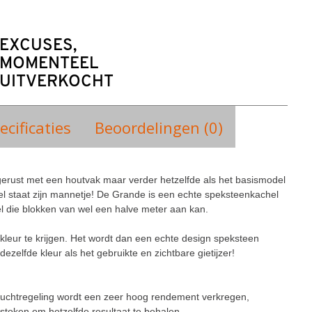
EXCUSES,
MOMENTEEL
UITVERKOCHT
ecificaties
Beoordelingen (0)
gerust met een houtvak maar verder hetzelfde als het basismodel 
l staat zijn mannetje! De Grande is een echte speksteenkachel 
hel die blokken van wel een halve meter aan kan.
kleur te krijgen. Het wordt dan een echte design speksteen 
ezelfde kleur als het gebruikte en zichtbare gietijzer!
luchtregeling wordt een zeer hoog rendement verkregen, 
stoken om hetzelfde resultaat te behalen.