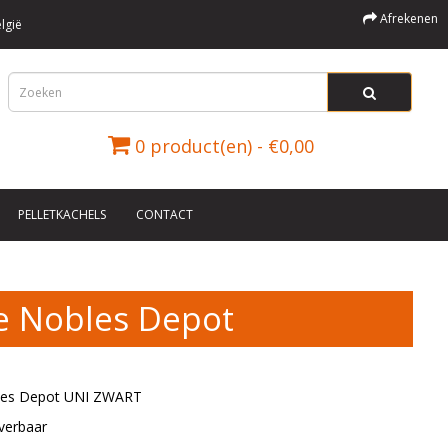
Afrekenen
lgië
0 product(en) - €0,00
PELLETKACHELS
CONTACT
e Nobles Depot
les Depot UNI ZWART
verbaar