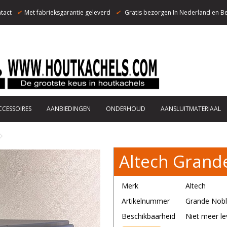
tact
✔
Met fabrieksgarantie geleverd
✔
Gratis bezorgen In Nederland en Be
CCESSOIRES
AANBIEDINGEN
ONDERHOUD
AANSLUITMATERIAAL
Altech Grand
Merk
Altech
Artikelnummer
Grande Nob
Beschikbaarheid
Niet meer le