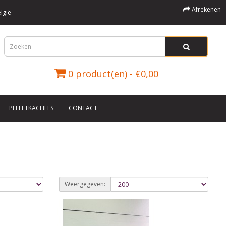
Afrekenen
lgië
0 product(en) - €0,00
PELLETKACHELS
CONTACT
Weergegeven: