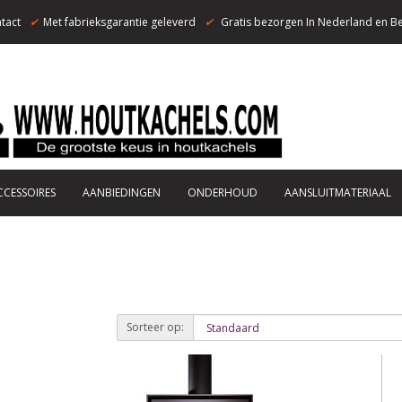
tact
✔
Met fabrieksgarantie geleverd
✔
Gratis bezorgen In Nederland en Be
CCESSOIRES
AANBIEDINGEN
ONDERHOUD
AANSLUITMATERIAAL
Sorteer op: