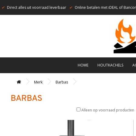
✔
Direct alles uit voorraad leverbaar
✔
Online betalen met iDEAL of Bancon
HOME
HOUTKACHELS
A
Merk
Barbas
BARBAS
Alleen op voorraad producten