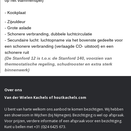
op het vlammenspel)
- Kookplaat
- Zijvuldeur
- Grote aslade
- Schonere verbranding, dubbele luchtcirculatie
- Secundaire lucht: luchtopname via het bovenste gedeelte voor
een schonere verbranding (verlaagde CO- uitstoot) en een
schonere ruit
(De Stanford 12 is t.o.v. de Stanford 140, voorzien van
thermostatische regeling, schudrooster en extra sterk
binnenwerk)
Over ons
Van der Wielen Kachels of houtkachels.com
U bent van harte welkom ons aanbod te komen bezichtigen. Wij hebben
een showroom in Wijchen (bij Nijmegen). Bezichtiging is wel op afspraak.
Voor prijzen, verdere informatie of een afspraak voor een bezichtiging.
Kunt u bellen met +31 (0)24 6425 673.