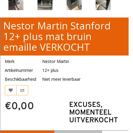
Nestor Martin Stanford
12+ plus mat bruin
emaille VERKOCHT
Merk
Nestor Martin
Artikelnummer
12+ plus
Beschikbaarheid
Niet meer leverbaar
€0,00
EXCUSES,
MOMENTEEL
UITVERKOCHT