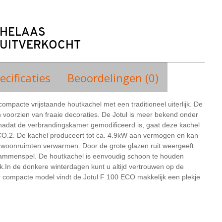
HELAAS
UITVERKOCHT
ecificaties
Beoordelingen (0)
ompacte vrijstaande houtkachel met een traditioneel uiterlijk. De
n voorzien van fraaie decoraties. De Jotul is meer bekend onder
adat de verbrandingskamer gemodificeerd is, gaat deze kachel
ECO.2. De kachel produceert tot ca. 4.9kW aan vermogen en kan
e woonruimten verwarmen. Door de grote glazen ruit weergeeft
ammenspel. De houtkachel is eenvoudig schoon te houden
k.
In de donkere winterdagen kunt u altijd vertrouwen op de
 compacte model vindt de Jotul F 100 ECO makkelijk een plekje