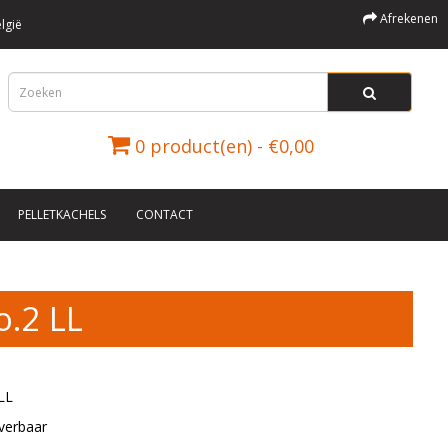
Afrekenen
lgië
0 product(en) - €0,00
PELLETKACHELS
CONTACT
o.2 LL
LL
verbaar