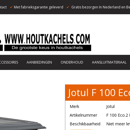
tact
✔
Met fabrieksgarantie geleverd
✔
Gratis bezorgen In Nederland en Be
CCESSOIRES
AANBIEDINGEN
ONDERHOUD
AANSLUITMATERIAAL
Jotul F 100 Ec
Merk
Jotul
Artikelnummer
F 100 Eco.2 
Beschikbaarheid
Niet meer le