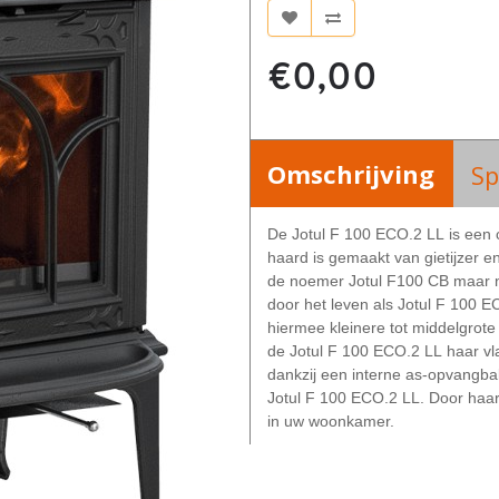
€0,00
Omschrijving
Sp
De Jotul F 100 ECO.2 LL is een c
haard is gemaakt van gietijzer e
de noemer Jotul F100 CB maar n
door het leven als Jotul F 100 
hiermee kleinere tot middelgrot
de Jotul
F 100 ECO.2 LL
haar vl
dankzij een interne as-opvangba
Jotul
F 100 ECO.2 LL
.
Door haar
in uw woonkamer.