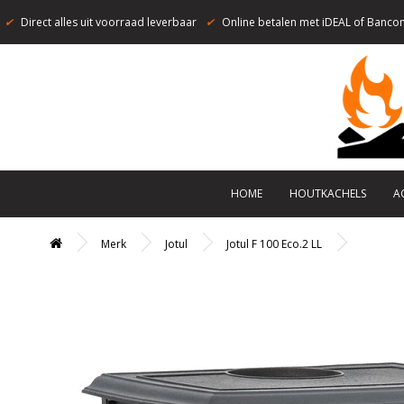
✔
Direct alles uit voorraad leverbaar
✔
Online betalen met iDEAL of Bancon
HOME
HOUTKACHELS
A
Merk
Jotul
Jotul F 100 Eco.2 LL