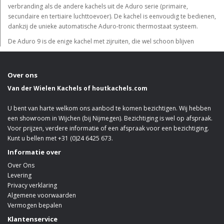
verbranding als de andere kachels uit de Aduro serie (primaire,
secundaire en tertiaire luchttoevoer). De kachel is eenvoudig te bedienen,
dankzij de unieke automatische Aduro-tronic thermostaat systeem.
De Aduro 9 is de enige kachel met zijruiten, die wel schoon blijven
Over ons
Van der Wielen Kachels of houtkachels.com
U bent van harte welkom ons aanbod te komen bezichtigen. Wij hebben
een showroom in Wijchen (bij Nijmegen). Bezichtiging is wel op afspraak.
Voor prijzen, verdere informatie of een afspraak voor een bezichtiging.
Kunt u bellen met +31 (0)24 6425 673.
Informatie over
Over Ons
Levering
Privacy verklaring
Algemene voorwaarden
Vermogen bepalen
Klantenservice