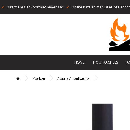
✔
Direct alles uit voorraad leverbaar
✔
Online betalen met iDEAL of Bancon
HOME
HOUTKACHELS
A
Zoeken
Aduro 7 houtkachel