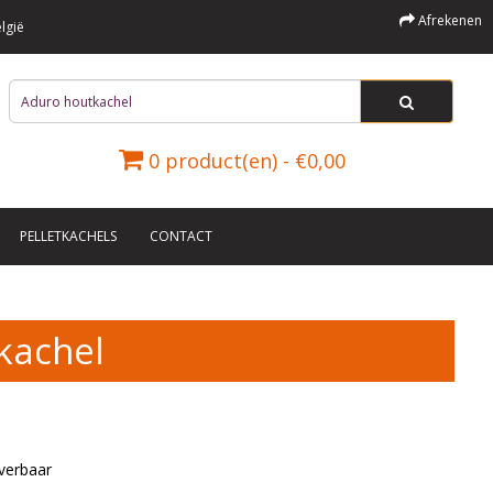
Afrekenen
lgië
0 product(en) - €0,00
PELLETKACHELS
CONTACT
kachel
verbaar