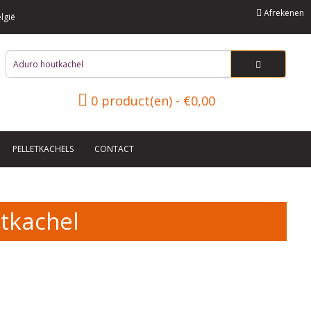
Afrekenen
lgië
0 product(en) - €0,00
PELLETKACHELS
CONTACT
tkachel