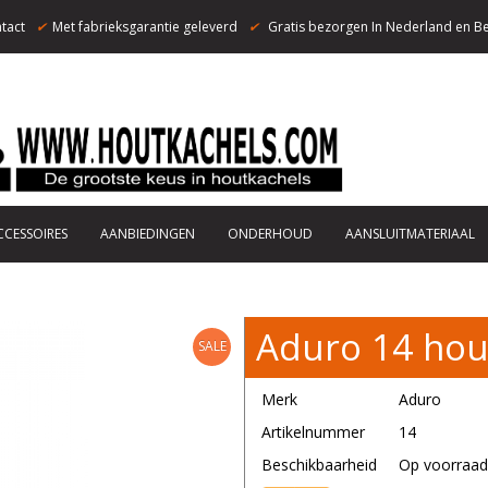
tact
✔
Met fabrieksgarantie geleverd
✔
Gratis bezorgen In Nederland en Be
CCESSOIRES
AANBIEDINGEN
ONDERHOUD
AANSLUITMATERIAAL
Aduro 14 hou
SALE
Merk
Aduro
Artikelnummer
14
Beschikbaarheid
Op voorraad