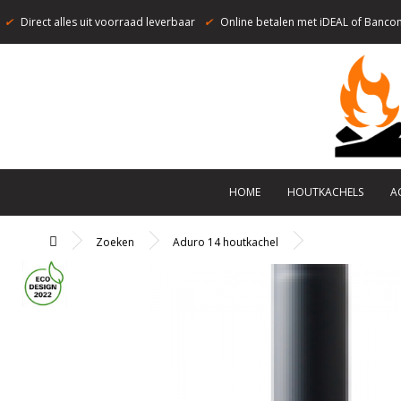
✔
Direct alles uit voorraad leverbaar
✔
Online betalen met iDEAL of Bancon
HOME
HOUTKACHELS
A
Zoeken
Aduro 14 houtkachel